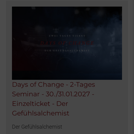
Days of Change - 2-Tages
Seminar - 30./31.01.2027 -
Einzelticket - Der
Gefühlsalchemist
Der Gefühlsalchemist