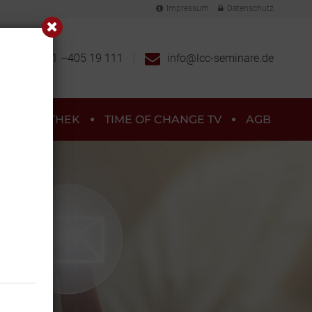
Impressum
Datenschutz
+49 (0) 991 –405 19 111
info@lcc-seminare.de
MEDIATHEK
TIME OF CHANGE TV
AGB