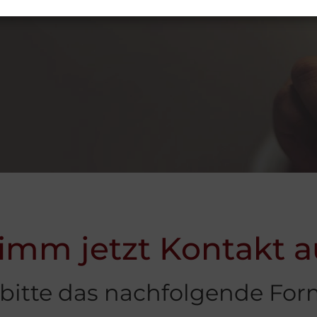
imm jetzt Kontakt a
 bitte das nachfolgende For