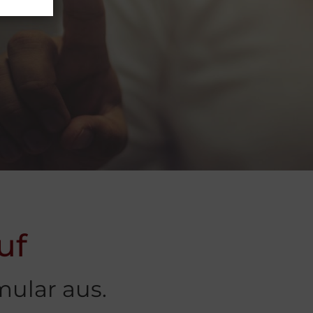
uf
mular aus.