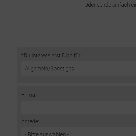
Oder sende einfach e
Do not fill this field
*Du interessierst Dich für:
Firma:
Anrede: