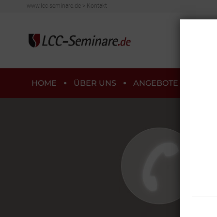
www.lcc-seminare.de
>
Kontakt
HOME
ÜBER UNS
ANGEBOTE
SHO