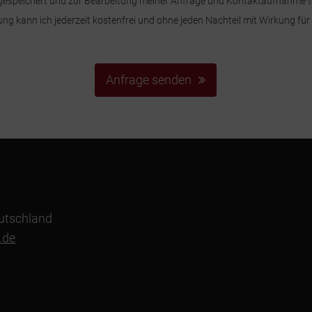
n gespeichert und zur Bearbeitung meiner Anfrage und Kontaktaufnahme te
ung kann ich jederzeit kostenfrei und ohne jeden Nachteil mit Wirkung für
Anfrage senden
eutschland
.de