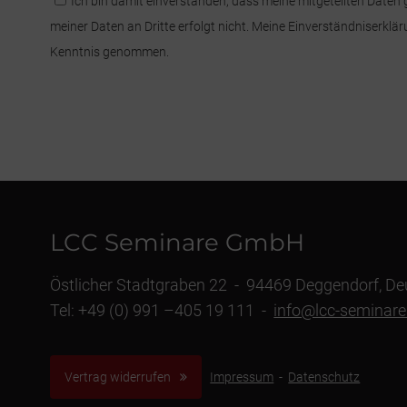
*Datenschutzerklärung:
Ich bin damit einverstanden, dass meine mitgeteilten Date
meiner Daten an Dritte erfolgt nicht. Meine Einverständniserklär
Kenntnis genommen.
LCC Seminare GmbH
Östlicher Stadtgraben 22 - 94469 Deggendorf, D
Tel: +49 (0) 991 –405 19 111 -
info@lcc-seminare
Vertrag widerrufen
Impressum
-
Datenschutz