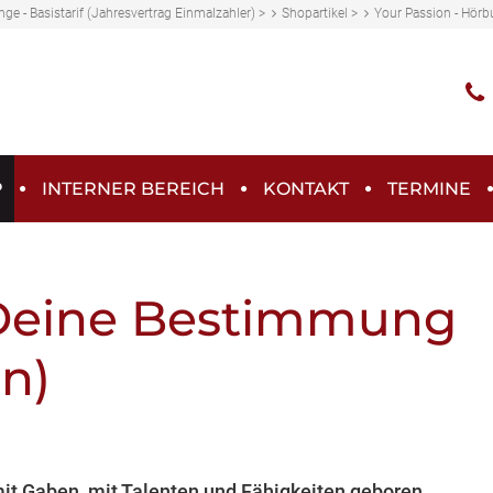
ge - Basistarif (Jahresvertrag Einmalzahler)
>
Shopartikel
>
Your Passion - Hörb
P
INTERNER BEREICH
KONTAKT
TERMINE
Deine Bestimmung
on)
t Gaben, mit Talenten und Fähigkeiten geboren,