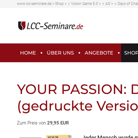
www.lcc-seminare.de
>
Shop
>
Vision Game 5.0
>
AD
>
Days of Chan
HOME
ÜBER UNS
ANGEBOTE
SHO
YOUR PASSION: 
(gedruckte Versi
Zum Preis von
29,95 EUR
Jeder Mensch wurde mi