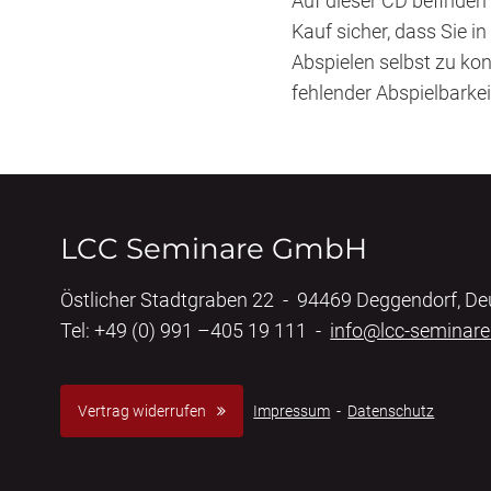
Auf dieser CD befinden 
Kauf sicher, dass Sie i
Abspielen selbst zu kon
fehlender Abspielbarke
LCC Seminare GmbH
Östlicher Stadtgraben 22 - 94469 Deggendorf, D
Tel: +49 (0) 991 –405 19 111 -
info@lcc-seminare
Vertrag widerrufen
Impressum
-
Datenschutz