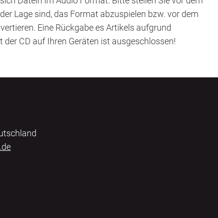
sich Datein im Audio Format. Bitte stellen Sie vor dem
n der Lage sind, das Format abzuspielen bzw. vor dem
vertieren. Eine Rückgabe es Artikels aufgrund
it der CD auf Ihren Geräten ist ausgeschlossen!
eutschland
.de