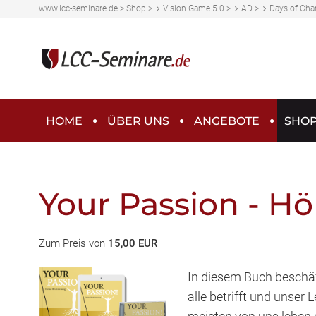
www.lcc-seminare.de
>
Shop
>
Vision Game 5.0
>
AD
>
Days of Chan
HOME
ÜBER UNS
ANGEBOTE
SHO
Your Passion - H
Zum Preis von
15,00 EUR
In diesem Buch beschä
alle betrifft und unser