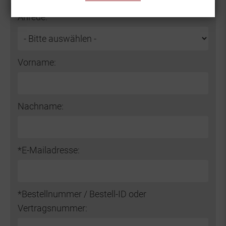
Do not fill this field
Anrede:
Vorname:
Nachname:
*E-Mailadresse:
*Bestellnummer / Bestell-ID oder
Vertragsnummer: