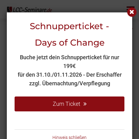
Schnupperticket -
Widerruf deiner Bestellung /
Days of Change
deines Vertrags
Buche jetzt dein Schnupperticket für nur
Verwende das nachfolgende Formular, um den
199€
Widerruf deiner Bestellung oder deines Vertrags
für den 31.10./01.11.2026 - Der Erschaffer
einzureichen.
zzgl. Übernachtung/Verpflegung
Bitte gib deine Bestellnummer oder deine
Vertragsnummer, deinen Namen und deine E-
Mailadresse an, damit wir deine Anfrage eindeutig
Zum Ticket
zuordnen und bearbeiten können. Informationen zu
deinem Widerrufsrecht findest du in unserer
Widerrufsbelehrung
.
Hinweis schließen