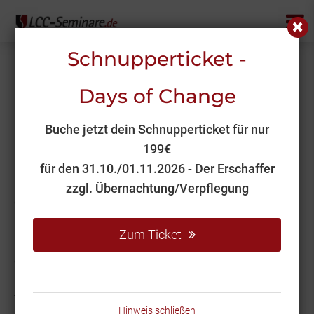
Schnupperticket -
404 - Seite nicht gefunden
Days of Change
Die gewünschte Seite wurde
Buche jetzt dein Schnupperticket für nur
leider nicht gefunden
199€
für den 31.10./01.11.2026 - Der Erschaffer
Gründe dafür könnten sein, dass Sie eine falsche
zzgl. Übernachtung/Verpflegung
oder veraltete URL aufgerufen haben - bitte
überprüfen Sie diese noch einmal. Oder aber wir
Zum Ticket
haben die betreffende Seite archiviert, verschoben
oder umbenannt.
Vielleicht können Sie den von Ihnen gewünschten
Hinweis schließen