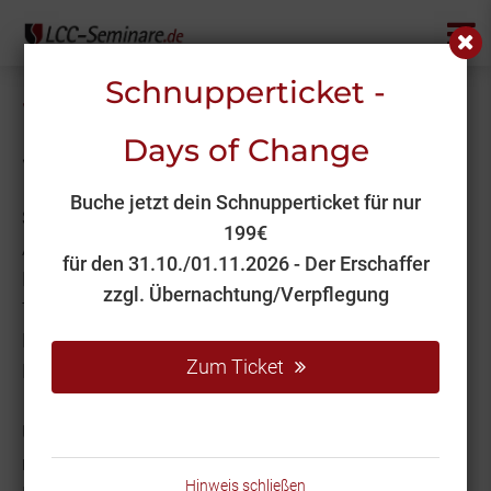
Schnupperticket -
Widerrufsbelehrung
Days of Change
Widerrufsrecht
Buche jetzt dein Schnupperticket für nur
Sie haben das Recht, binnen vierzehn Tagen ohne
199€
Angabe von Gründen diesen Vertrag zu widerrufen.
für den 31.10./01.11.2026 - Der Erschaffer
Die Widerrufsfrist beträgt vierzehn Tage ab dem
zzgl. Übernachtung/Verpflegung
Tag, an dem Sie oder ein von Ihnen benannter
Dritter, der nicht der Beförderer ist, die Waren in
Zum Ticket
Besitz genommen haben bzw. hat.
Um Ihr Widerrufsrecht auszuüben, müssen Sie uns
mittels einer eindeutigen Erklärung, zum Beispiel per
Hinweis schließen